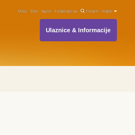
Mediji
Bilten
Naučite
Kontaktirajte nas
Pretražite
Hrvatski
Ulaznice & Informacije