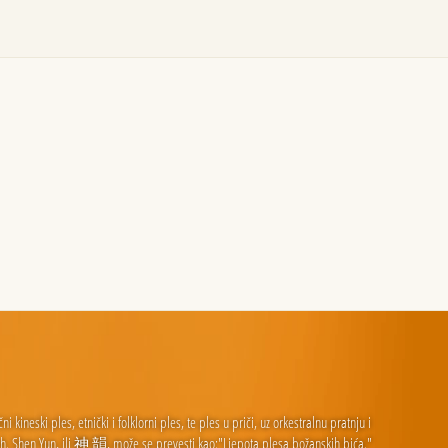
ineski ples, etnički i folklorni ples, te ples u priči, uz orkestralnu pratnju i
 dah. Shen Yun, ili 神 韻, može se prevesti kao:"Ljepota plesa božanskih bića."