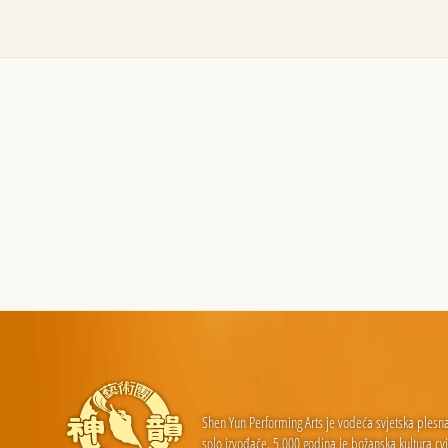
Shen Yun Performing Arts je vodeća svjetska plesna k
solo izvođače. 5.000 godina je božanska kultura cv