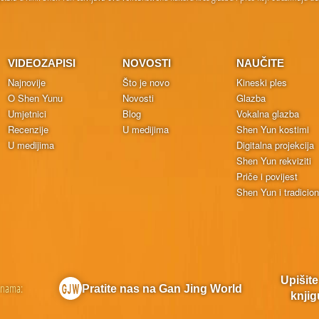
VIDEOZAPISI
NOVOSTI
NAUČITE
Najnovije
Što je novo
Kineski ples
O Shen Yunu
Novosti
Glazba
Umjetnici
Blog
Vokalna glazba
Recenzije
U medijima
Shen Yun kostimi
U medijima
Digitalna projekcija
Shen Yun rekviziti
Priče i povijest
Shen Yun i tradicio
Upišit
 nama:
Pratite nas na Gan Jing World
knjig