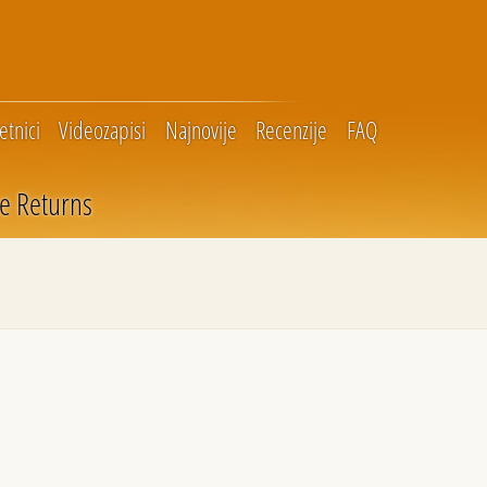
tnici
Videozapisi
Najnovije
Recenzije
FAQ
re Returns