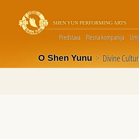
SHEN YUN PERFORMING ARTS
Predstava
Plesna kompanija
Umje
>
Divine Cultu
O Shen Yunu