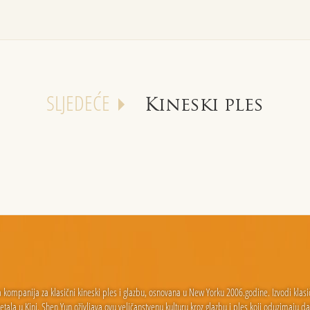
SLJEDEĆE
Kineski ples
ompanija za klasični kineski ples i glazbu, osnovana u New Yorku 2006.godine. Izvodi klasični k
jetala u Kini. Shen Yun oživljava ovu veličanstvenu kulturu kroz glazbu i ples koji oduzimaju